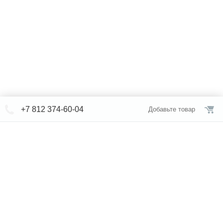
+7 812 374-60-04
Добавьте товар
© СЕВЕРФОРМ 2018 - 2026
+7 812 /
374-60-04
Интернет-магазин
режим работы
Каталог сантехники
Наши магазины
Услуги
Новости