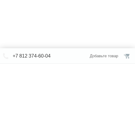
+7 812 374-60-04
Добавьте товар
© СЕВЕРФОРМ 2018 - 2026
+7 812 /
309-84-52
Интернет-магазин
режим работы
Каталог сантехники
Наши магазины
Услуги
Новости
Статьи
Свяжитесь с нами
Карта сайта
Правовая информация