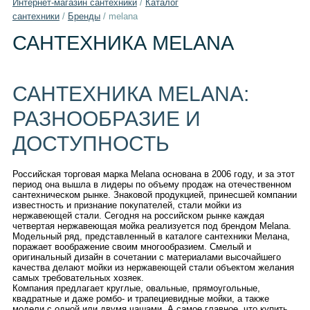
Интернет-магазин сантехники
/
Каталог
сантехники
/
Бренды
/
melana
САНТЕХНИКА MELANA
САНТЕХНИКА MELANA:
РАЗНООБРАЗИЕ И
ДОСТУПНОСТЬ
Российская торговая марка Melana основана в 2006 году, и за этот
период она вышла в лидеры по объему продаж на отечественном
сантехническом рынке. Знаковой продукцией, принесшей компании
известность и признание покупателей, стали мойки из
нержавеющей стали. Сегодня на российском рынке каждая
четвертая нержавеющая мойка реализуется под брендом Melana.
Модельный ряд, представленный в каталоге сантехники Мелана,
поражает воображение своим многообразием. Смелый и
оригинальный дизайн в сочетании с материалами высочайшего
качества делают мойки из нержавеющей стали объектом желания
самых требовательных хозяек.
Компания предлагает круглые, овальные, прямоугольные,
квадратные и даже ромбо- и трапециевидные мойки, а также
модели с одной или двумя чашами. А самое главное, что купить