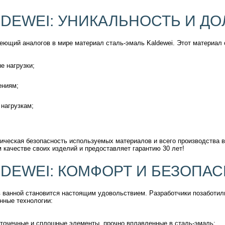
DEWEI: УНИКАЛЬНОСТЬ И Д
меющий аналогов в мире материал сталь-эмаль Kaldewei. Этот материал 
е нагрузки;
ениям;
 нагрузкам;
ческая безопасность используемых материалов и всего производства в
 качестве своих изделий и предоставляет гарантию 30 лет!
DEWEI: КОМФОРТ И БЕЗОПА
 ванной становится настоящим удовольствием. Разработчики позаботили
нные технологии:
 точечные и сплошные элементы, прочно вплавленные в сталь-эмаль;