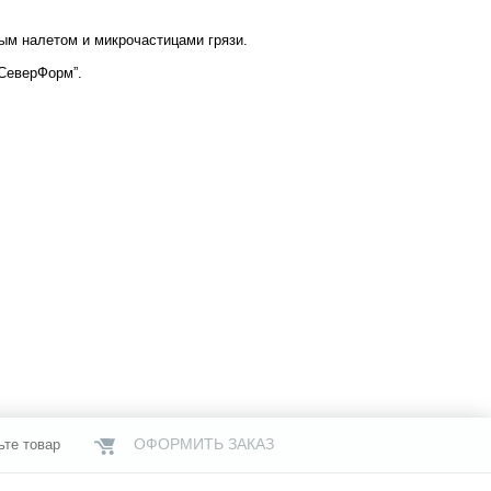
вым налетом и микрочастицами грязи.
“СеверФорм”.
ОФОРМИТЬ ЗАКАЗ
ьте товар