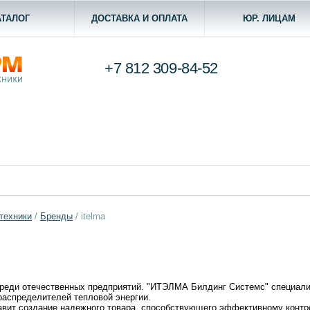
АТАЛОГ
ДОСТАВКА И ОПЛАТА
ЮР. ЛИЦАМ
+7 812
309-84-52
техники
/
Бренды
/
itelma
 среди отечественных предприятий. "ИТЭЛМА Билдинг Системс" специализ
распределителей тепловой энергии.
авит создание надежного товара, способствующего эффективному контр