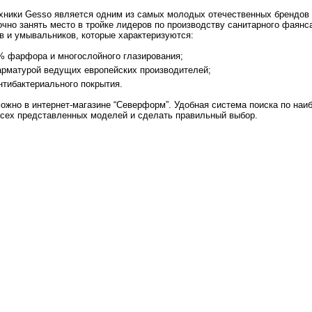
хники Gesso является одним из самых молодых отечественных брендов в
чно занять место в тройке лидеров по производству санитарного фаянса
в и умывальников, которые характеризуются:
0% фарфора и многослойного глазирования;
арматурой ведущих европейских производителей;
антибактериального покрытия.
можно в интернет-магазине “Северформ”. Удобная система поиска по на
всех представленных моделей и сделать правильный выбор.