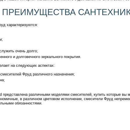
 ПРЕИМУЩЕСТВА САНТЕХНИК
руд характеризуются:
м;
служить очень долго;
енного и долговечного зеркального покрытия.
елает на следующих аспектах:
 смесителей Фруд различного назначения;
на;
ud представлена различными моделями смесителей, купить которые вы 
ономичные, в различном цветовом исполнении, смесители Фруд непремен
альными обязанностями.